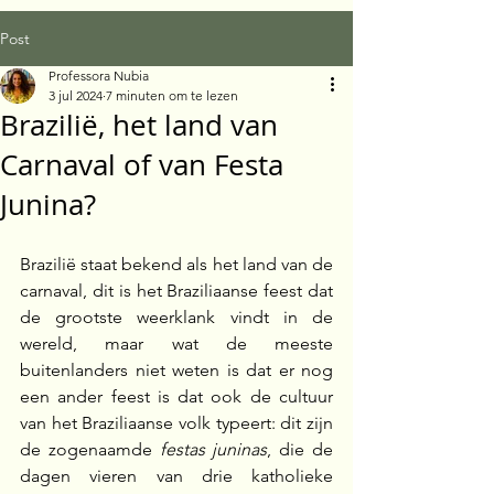
Post
Professora Nubia
3 jul 2024
7 minuten om te lezen
Brazilië, het land van
Carnaval of van Festa
Junina?
Brazilië staat bekend als het land van de 
carnaval, dit is het Braziliaanse feest dat 
de grootste weerklank vindt in de 
wereld, maar wat de meeste 
buitenlanders niet weten is dat er nog 
een ander feest is dat ook de cultuur 
van het Braziliaanse volk typeert: dit zijn 
de zogenaamde 
festas juninas
, die de 
dagen vieren van drie katholieke 