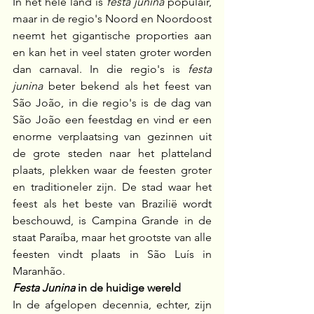
In het hele land is 
festa junina
 populair, 
maar in de regio's Noord en Noordoost 
neemt het gigantische proporties aan 
en kan het in veel staten groter worden 
dan carnaval. In die regio's is 
festa 
junina
 beter bekend als het feest van 
São João, in die regio's is de dag van 
São João een feestdag en vind er een 
enorme verplaatsing van gezinnen uit 
de grote steden naar het platteland 
plaats, plekken waar de feesten groter 
en traditioneler zijn. De stad waar het 
feest als het beste van Brazilië wordt 
beschouwd, is Campina Grande in de 
staat Paraíba, maar het grootste van alle 
feesten vindt plaats in São Luís in 
Maranhão.
Festa Junina
 in de huidige wereld
In de afgelopen decennia, echter, zijn 