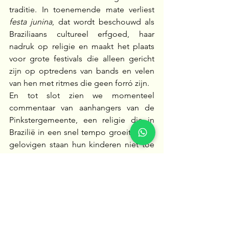
traditie. In toenemende mate verliest 
festa junina
, dat wordt beschouwd als 
Braziliaans cultureel erfgoed, haar 
nadruk op religie en maakt het plaats 
voor grote festivals die alleen gericht 
zijn op optredens van bands en velen 
van hen met ritmes die geen forró zijn.
En tot slot zien we momenteel 
commentaar van aanhangers van de 
Pinkstergemeente, een religie die in 
Brazilië in een snel tempo groeit. Deze 
gelovigen staan hun kinderen niet toe 
om deel te nemen aan het feest dat 
deel uitmaakt van de schoolkalender, 
omdat het een viering is van katholieke 
heiligen die door protestanten niet als 
heilig worden erkend. En om te 
voorkomen dat deze leerlingen zich 