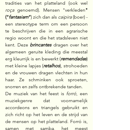
tradities van het platteland (ook wel 
roça
 genoemd). Mensen "verkleden
" 
(“
fantasiam
”
)
zich dan
als 
caipira
 (boer) - 
een stereotype term om een persoon 
te beschrijven die in een agrarische 
regio woont en die het stadsleven niet 
kent. Deze 
brincantes
 dragen over het 
algemeen geruite kleding die meestal 
erg kleurrijk is en bewerkt (
remendadas
) 
met kleine lapjes (
retalhos
), strohoeden 
en de vrouwen dragen vlechten in hun 
haar. Ze schminken ook sproeten, 
snorren en zelfs ontbrekende tanden.
De muziek van het feest is 
forró
, een 
muziekgenre dat voornamelijk 
accordeons en triangels gebruikt en 
zich richt op het leven en de strijd van 
de mensen op het platteland. Forró is, 
samen met samba, het meest 