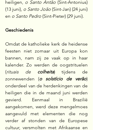
heiligen, 
o Santo Antão
 (Sint-Antonius) 
(13 juni), 
o Santo João
 (Sint-Jan) (24 juni) 
en 
o Santo Pedro
 (Sint-Pieter) (29 juni).
Geschiedenis
Omdat de katholieke kerk de heidense 
feesten niet zomaar uit Europa kon 
bannen, nam zij ze vaak op in haar 
kalender. Zo werden de oogstrituelen 
(
rituais de 
colheita
) tijdens de 
zonnewenden
(
o solstício de verão
) 
onderdeel van de herdenkingen van de 
heiligen die in de maand juni werden 
gevierd. Eenmaal in Brazilië 
aangekomen, werd deze mengelmoes 
aangevuld met elementen die nog 
verder af stonden van de Europese 
cultuur, versmolten met Afrikaanse en 