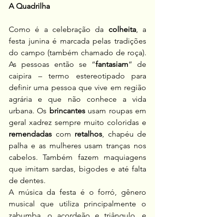
A Quadrilha
Como é a celebração da 
colheita
, a 
festa junina é marcada pelas tradições 
do campo (também chamado de roça). 
As pessoas então se “
fantasiam
” de 
caipira – termo estereotipado para 
definir uma pessoa que vive em região 
agrária e que não conhece a vida 
urbana. Os 
brincantes
 usam roupas em 
geral xadrez sempre muito coloridas e 
remendadas
 com 
retalhos
, chapéu de 
palha e as mulheres usam tranças nos 
cabelos. Também fazem maquiagens 
que imitam sardas, bigodes e até falta 
de dentes.
A música da festa é o forró, gênero 
musical que utiliza principalmente o 
zabumba, o acordeão e triângulo, e 