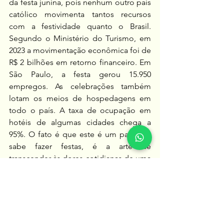
da festa junina, pois nenhum outro país 
católico movimenta tantos recursos 
com a festividade quanto o Brasil. 
Segundo o Ministério do Turismo, em 
2023 a movimentação econômica foi de 
R$ 2 bilhões em retorno financeiro. Em 
São Paulo, a festa gerou 15.950 
empregos. As celebrações também 
lotam os meios de hospedagens em 
todo o país. A taxa de ocupação em 
hotéis de algumas cidades chega a 
95%. O fato é que este é um país que 
sabe fazer festas, é a arte de 
transcender às dores cotidianas de uma 
sociedade com tantos problemas 
sociais.
Por: Professora Núbia