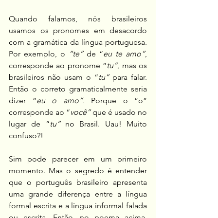
Quando falamos, nós brasileiros 
usamos os pronomes em desacordo 
com a gramática da língua portuguesa. 
Por exemplo, o
 “te”
 de “
eu te amo”
, 
corresponde ao pronome “
tu”
, mas os 
brasileiros não usam o “
tu”
 para falar. 
Então o correto gramaticalmente seria 
dizer “
eu o amo”. 
Porque o ”o” 
corresponde ao “
você” 
que é usado no 
lugar de “
tu”
 no Brasil. Uau! Muito 
confuso?!
Sim pode parecer em um primeiro 
momento. Mas o segredo é entender 
que o português brasileiro apresenta 
uma grande diferença entre a língua 
formal escrita e a língua informal falada 
ou escrita. Então, no poema acima, 