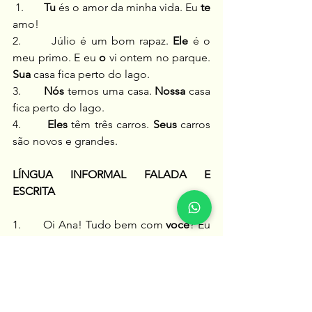
 1.      
 Tu
 és o amor da minha vida. Eu 
te
amo!
2.       Júlio é um bom rapaz. 
Ele
 é o 
meu primo. E eu 
o
 vi ontem no parque.
Sua
 casa fica perto do lago.
3.      
 Nós 
temos uma casa.
 Nossa
 casa 
fica perto do lago.
4.       
Eles
 têm três carros.
 Seus
 carros 
são novos e grandes.
LÍNGUA INFORMAL FALADA E 
ESCRITA
1.       Oi Ana! Tudo bem com 
você
? Eu
te
 mandei uma mensagem ontem à 
noite.
2.        Júlio é um bom rapaz. 
Ele
 é o 
meu primo. E eu vi
 ele
 ontem no 
parque.
A casa 
dele
 fica perto do lago.