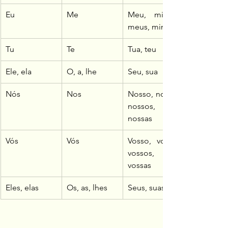
Eu
Me
Meu, minha, 
meus, minhas
Tu
Te
Tua, teu
Ele, ela
O, a, lhe
Seu, sua
Nós
Nos
Nosso, nossa, 
nossos, 
nossas
Vós
Vós
Vosso, vossa, 
vossos, 
vossas
Eles, elas
Os, as, lhes
Seus, suas